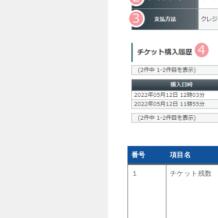
番号
項目名
１
チケット残数