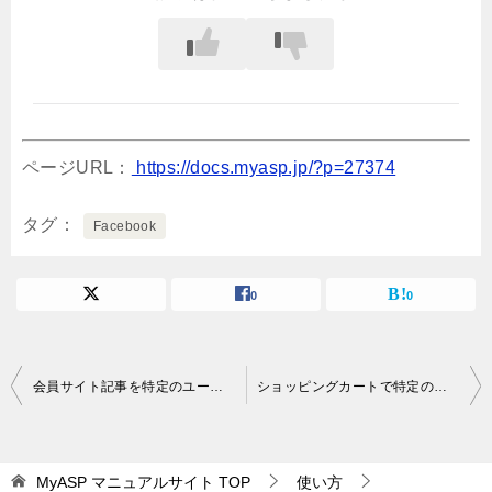
ページURL：
https://docs.myasp.jp/?p=27374
タグ
Facebook
0
0
投
会員サイト記事を特定のユーザーにだけ公開することはできますか？
ショッピングカートで特定の商品を購入したユーザーにのみ、一括配信メールを送ることはできますか？
稿
ナ
MyASP マニュアルサイト
TOP
使い方
ビ