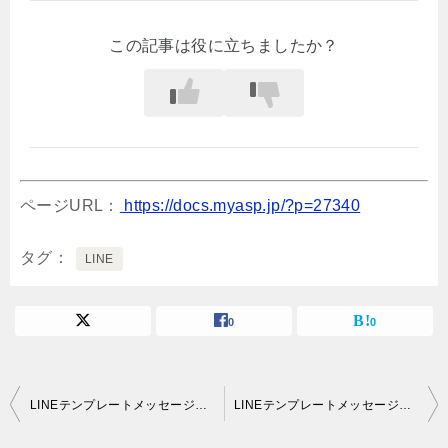
この記事は役に立ちましたか？
ページURL：
https://docs.myasp.jp/?p=27340
タグ
LINE
0
0
投
LINEテンプレートメッセージ：選択肢（4択まで）の使い方
LINEテンプレートメッセージ：画像（10個まで） の使い方
稿