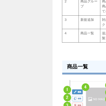
２
商品グルー
商
プ
商
て
３
新規追加
対
ク
４
商品一覧
追
製
商品一覧