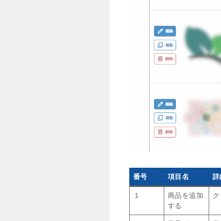
番号
項目名
詳
１
商品を追加
ク
する