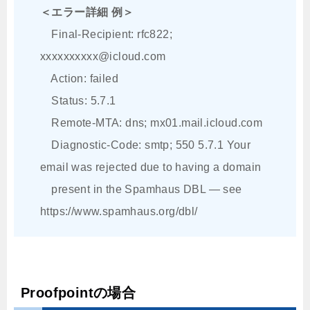
＜エラー詳細 例＞
Final-Recipient: rfc822;
xxxxxxxxxx@icloud.com
Action: failed
Status: 5.7.1
Remote-MTA: dns; mx01.mail.icloud.com
Diagnostic-Code: smtp; 550 5.7.1 Your
email was rejected due to having a domain
present in the Spamhaus DBL — see
https://www.spamhaus.org/dbl/
Proofpointの場合