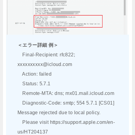
＜エラー詳細 例＞
Final-Recipient: rfc822;
xxxxxxxxxx@icloud.com
Action: failed
Status: 5.7.1
Remote-MTA: dns; mx01.mail.icloud.com
Diagnostic-Code: smtp; 554 5.7.1 [CS01]
Message rejected due to local policy.
Please visit https://support.apple.com/en-
us/HT204137