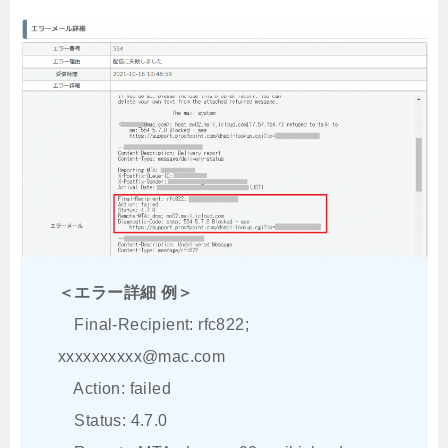
＜エラー詳細 例＞
Final-Recipient: rfc822;
xxxxxxxxxx@mac.com
Action: failed
Status: 4.7.0