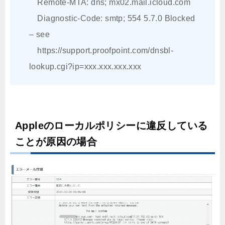
Remote-MTA: dns; mx02.mail.icloud.com
Diagnostic-Code: smtp; 554 5.7.0 Blocked
– see
https://support.proofpoint.com/dnsbl-
lookup.cgi?ip=xxx.xxx.xxx.xxx
Appleのローカルポリシーに違反している
ことが原因の場合