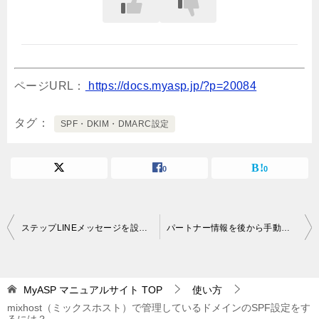
ページURL：
https://docs.myasp.jp/?p=20084
タグ
SPF・DKIM・DMARC設定
0
0
投
ステップLINEメッセージを設定したいのですが、どこに作成すればいいでしょうか？
パートナー情報を後から手動で編集する方法
稿
ナ
MyASP マニュアルサイト
TOP
使い方
ビ
mixhost（ミックスホスト）で管理しているドメインのSPF設定をす
ゲ
るには？