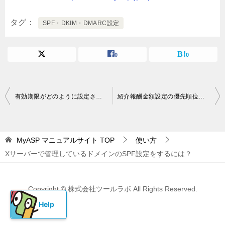
タグ
SPF・DKIM・DMARC設定
0
0
投
有効期限がどのように設定されるかについて教えてください（お試し期間２週間、支払いサイクル１ヶ月のPayPal決済の場合）
紹介報酬金額設定の優先順位はどうなりますか？
稿
ナ
MyASP マニュアルサイト
TOP
使い方
ビ
Xサーバーで管理しているドメインのSPF設定をするには？
ゲ
ー
Copyright © 株式会社ツールラボ All Rights Reserved.
シ
ョ
ン