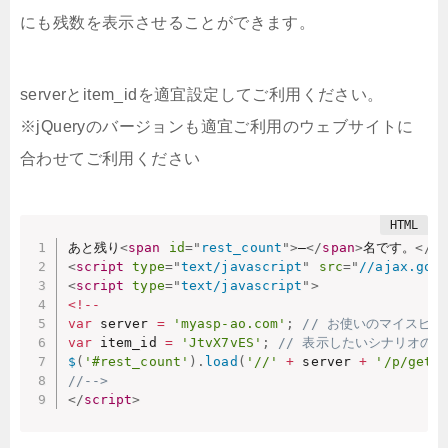
にも残数を表示させることができます。
serverとitem_idを適宜設定してご利用ください。
※jQueryのバージョンも適宜ご利用のウェブサイトに
合わせてご利用ください
あと残り
<
span
id
=
"
rest_count
"
>
–
</
span
>
名です。
</
sp
<
script
type
=
"
text/javascript
"
src
=
"
//ajax.goo
<
script
type
=
"
text/javascript
"
>
<
!
--
var
 server 
=
'myasp-ao.com'
;
// お使いのマイスピ
var
 item_id 
=
'JtvX7vES'
;
// 表示したいシナリオのI
$
(
'#rest_count'
)
.
load
(
'//'
+
 server 
+
'/p/get_
//-->
</
script
>