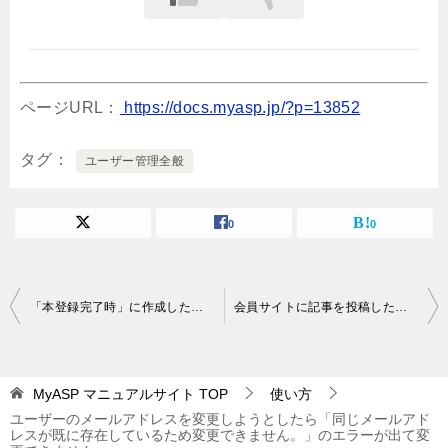
ページURL：
https://docs.myasp.jp/?p=13852
タグ
ユーザー管理全般
0
0
投
「本登録完了時」に作成したステップメールを「本登録中」に簡単に移動する方法はありますか？
会員サイトに記事を投稿したらユーザー（読者）に通知することはできますか？
稿
ナ
MyASP マニュアルサイト
TOP
使い方
ビ
ユーザーのメールアドレスを変更しようとしたら「同じメールアド
ゲ
レスが既に存在しているため変更できません。」のエラーが出て変