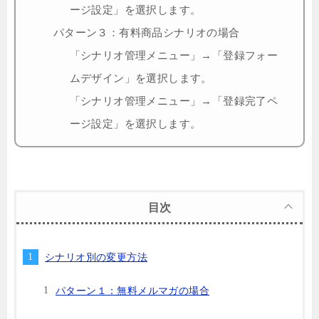
ージ設定」を選択します。
パターン３：有料商品シナリオの場合
「シナリオ管理メニュー」→「登録フォー
ムデザイン」を選択します。
「シナリオ管理メニュー」→「登録完了ペ
ージ設定」を選択します。
目次
シナリオ別の変更方法
パターン１：無料メルマガの場合