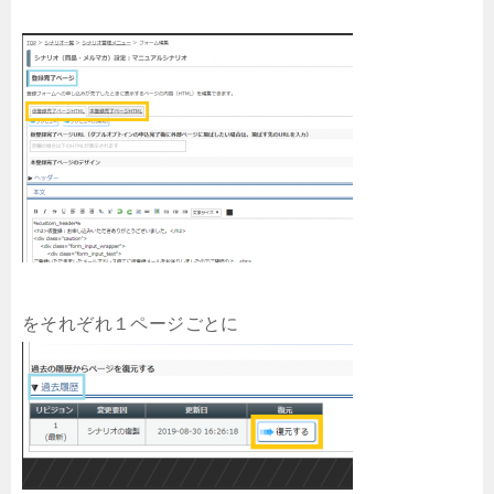
をそれぞれ１ページごとに