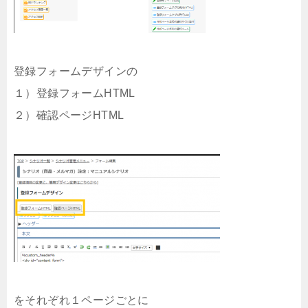
登録フォームデザインの
１）登録フォームHTML
２）確認ページHTML
をそれぞれ１ページごとに