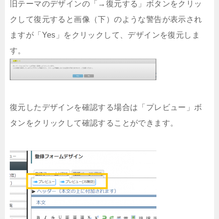
旧テーマのデザインの「→復元する」ボタンをクリッ
クして復元すると画像（下）のような警告が表示され
ますが「Yes」をクリックして、デザインを復元しま
す。
復元したデザインを確認する場合は「プレビュー」ボ
タンをクリックして確認することができます。