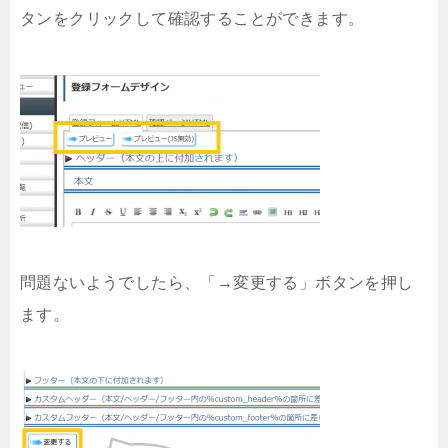
タンをクリックして確認することができます。
問題ないようでしたら、「→変更する」ボタンを押し
ます。