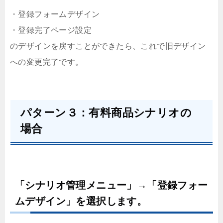
・登録フォームデザイン
・登録完了ページ設定
のデザインを戻すことができたら、これで旧デザイン
への変更完了です。
パターン３：有料商品シナリオの
場合
「シナリオ管理メニュー」→「登録フォー
ムデザイン」を選択します。