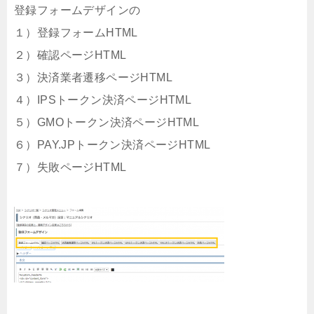
登録フォームデザインの
１）登録フォームHTML
２）確認ページHTML
３）決済業者遷移ページHTML
４）IPSトークン決済ページHTML
５）GMOトークン決済ページHTML
６）PAY.JPトークン決済ページHTML
７）失敗ページHTML