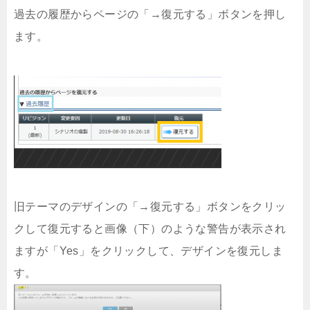
過去の履歴からページの「→復元する」ボタンを押し
ます。
旧テーマのデザインの「→復元する」ボタンをクリッ
クして復元すると画像（下）のような警告が表示され
ますが「Yes」をクリックして、デザインを復元しま
す。