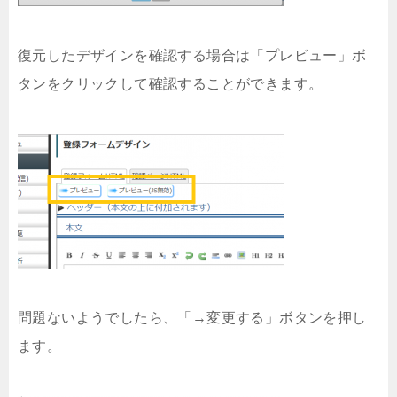
復元したデザインを確認する場合は「プレビュー」ボ
タンをクリックして確認することができます。
問題ないようでしたら、「→変更する」ボタンを押し
ます。